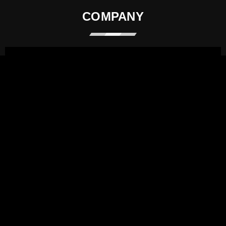
COMPANY
CORREL公司
CORREL co.,ltd.